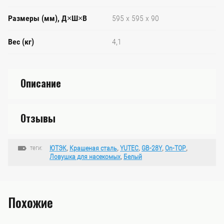
Размеры (мм), Д×Ш×В
595 х 595 х 90
Вес (кг)
4,1
Описание
Отзывы
теги:
ЮТЭК
,
Крашеная сталь
,
YUTEC
,
GB-28Y
,
On-TOP
,
Ловушка для насекомых
,
Белый
Похожие