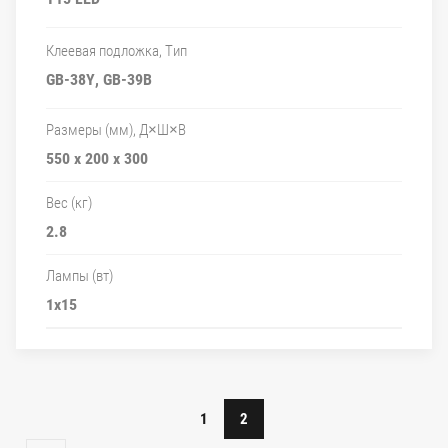
Клеевая подложка, Тип
GB-38Y, GB-39B
Размеры (мм), Д×Ш×В
550 x 200 x 300
Вес (кг)
2.8
Лампы (вт)
1x15
1
2