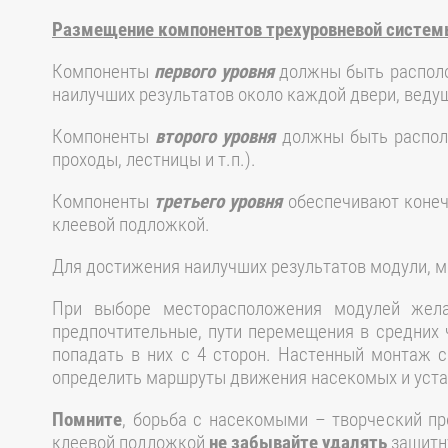
Размещение компонентов трехуровневой систе
Компоненты
первого уровня
должны быть располо
наилучших результатов около каждой двери, веду
Компоненты
второго уровня
должны быть располо
проходы, лестницы и т.п.).
Компоненты
третьего уровня
обеспечивают конеч
клеевой подложкой.
Для достижения наилучших результатов модули, мо
При выборе месторасположения модулей желат
предпочтительные, пути перемещения в средних 
попадать в них с 4 сторон. Настенный монтаж 
определить маршруты движения насекомых и устан
Помните
, борьба с насекомыми – творческий пр
клеевой подложкой
не забывайте удалять
защитну