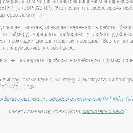
приборов, в том числе во влагозащищенном и взрывобе
КИ (GROUP-022 UP). Это позволит в любое время обест
ртеров, ламп и т.п.
 упрощает монтаж, повышает надежность работы, безоп
по таймеру), управлять приборами из любого удобног
ебует прокладки дополнительных проводов. Все сигн
 не задумываясь, к любой фазе.
есь не подвергать приборы воздействию прямых сол
 выбору, размещению, монтажу и эксплуатации прибор
 ЗАО «МАП Лтд»
и Вы все еще имеете вопросы относительно RAT Killer YU
или их гуманности, пожалуйста,
свяжитесь с нами
!