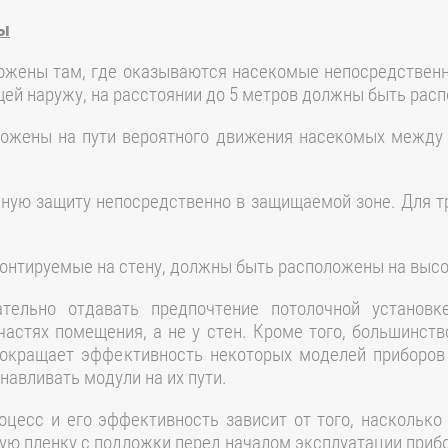
мы
жены там, где оказываются насекомые непосредственн
щей наружу, на расстоянии до 5 метров должны быть рас
жены на пути вероятного движения насекомых между 
ную защиту непосредственно в защищаемой зоне. Для т
нтируемые на стену, должны быть расположены на высоте 
ельно отдавать предпочтение потолочной установк
частях помещения, а не у стен. Кроме того, большинств
сокращает эффективность некоторых моделей приборо
авливать модули на их пути.
оцесс и его эффективность зависит от того, насколько
ю пленку с подложки перед началом эксплуатации приб